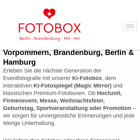
Zum
Inhalt
springen
KI-Fotobox & Fotospiegel mieten in
Neubrandenburg, Mecklenburg-
Vorpommern, Brandenburg, Berlin &
Hamburg
Erleben Sie die nächste Generation der
Eventfotografie mit unserer
KI-Fotobox
, dem
interaktiven
KI-Fotospiegel (Magic Mirror)
und
klassischen Premium-Fotoboxen. Ob
Hochzeit,
Firmenevent, Messe, Weihnachtsfeier,
Geburtstag, Sportveranstaltung oder Promotion
–
wir sorgen für unvergessliche Erinnerungen und jede
Menge Unterhaltung.