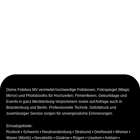
Deine Fotobox MV vermietet hochwertige Fotoboxen, Fotospiegel (Magic
Mirror) und Photobooths für Hochzeiten, Firmenfeiern, Geburtstage und
Events in ganz Mecklenburg-Vorpommern sowie auf Anfrage auch in
Brandenburg und Berlin. Professionelle Technik, Sofortdruck und
zuverlässiger Service sorgen für unvergessliche Erinnerungen.
Einsatzgebiete:
Rostock • Schwerin • Neubrandenburg • Stralsund • Greifswald • Wismar •
Waren (Müritz) • Neustrelitz • Güstrow • Rügen • Usedom • Anklam •