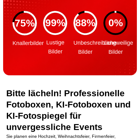
99%
88%
0%
75%
Lustige
Unbeschreibliche
Langweilige
Knallerbilder
Bilder
Bilder
Bilder
Bitte lächeln! Professionelle
Fotoboxen, KI-Fotoboxen und
KI-Fotospiegel für
unvergessliche Events
Sie planen eine Hochzeit, Weihnachtsfeier, Firmenfeier,